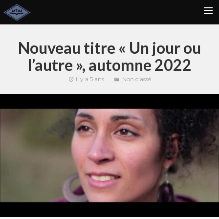
ACCUEIL
Nouveau titre « Un jour ou
NEWSLETTER
l’autre », automne 2022
ACTU
il y a 5 ans
Non classé
CONCERTS
BIO
CONTACT
BOUTIQUE
RECHERCHE